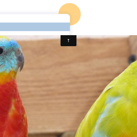
u Vétérinaire
Billet du mois
Photos
Vidéos
Expérience d'El
Liens
Contact